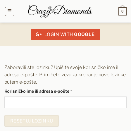
Preskoči
na
0
sadržaj
LOGIN WITH
GOOGLE
Zaboravili ste lozinku? Upišite svoje korisničko ime ili
adresu e-pošte. Primićete vezu za kreiranje nove lozinke
putem e-pošte.
Obavezno
Korisničko ime ili adresa e-pošte
*
RESETUJ LOZINKU