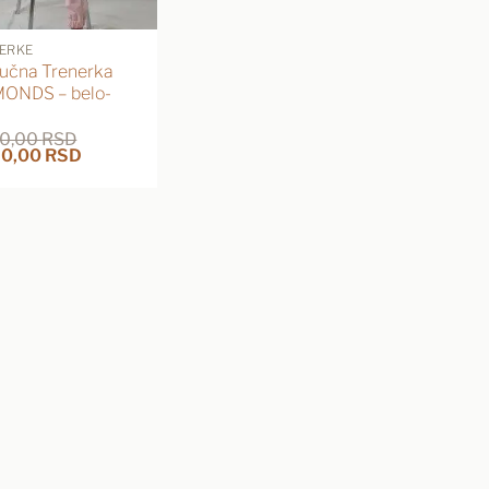
ERKE
učna Trenerka
ONDS – belo-
00,00
RSD
inalna
Trenutna
50,00
RSD
a
cena
je:
2.950,00 RSD.
0,00 RSD.