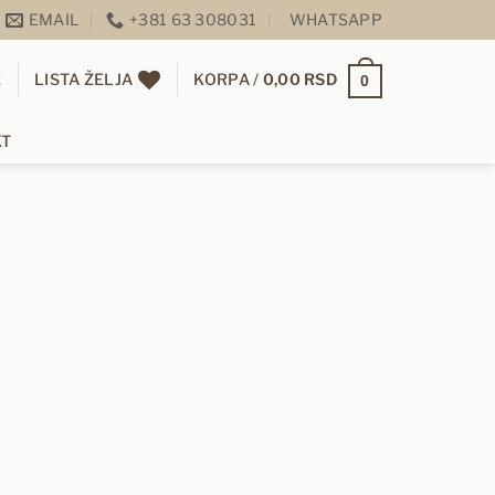
EMAIL
+381 63 308031
WHATSAPP
E
LISTA ŽELJA
KORPA /
0,00
RSD
0
KT