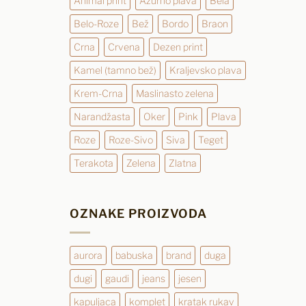
Animal print
Azurno plava
Bela
Belo-Roze
Bež
Bordo
Braon
Crna
Crvena
Dezen print
Kamel (tamno bež)
Kraljevsko plava
Krem-Crna
Maslinasto zelena
Narandžasta
Oker
Pink
Plava
Roze
Roze-Sivo
Siva
Teget
Terakota
Zelena
Zlatna
OZNAKE PROIZVODA
aurora
babuska
brand
duga
dugi
gaudi
jeans
jesen
kapuljaca
komplet
kratak rukav