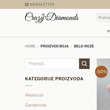
Preskoči
NEWSLETTER
na
Pretraga
sadržaj
za:
P
HOME
»
PROIZVOD BOJA
»
BELO-ROZE
Pretraga
za:
-50%
KATEGORIJE PROIZVODA
Aksesoar
Garderoba