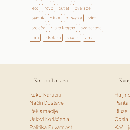
leto
novo
outlet
oversize
pamuk
plitke
plus-size
print
proleće
ruska kragna
sve sezone
tara
trikotaza
zakard
zima
Korisni Linkovi
Kate
Kako Naručiti
Haljin
Način Dostave
Panta
Reklamacije
Bluze 
Uslovi Korišćenja
Odela 
Politika Privatnosti
Košulj