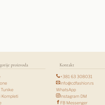
gorije proizvoda
Kontakt
e
+381 63 308031
lone
info@cdfashion.rs
i Tunike
WhatsApp
i Kompleti
Instagram DM
e
FB Messenger