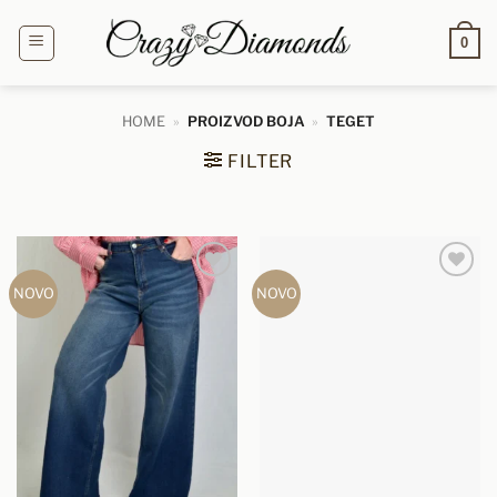
Preskoči
na
0
sadržaj
HOME
»
PROIZVOD BOJA
»
TEGET
FILTER
NOVO
NOVO