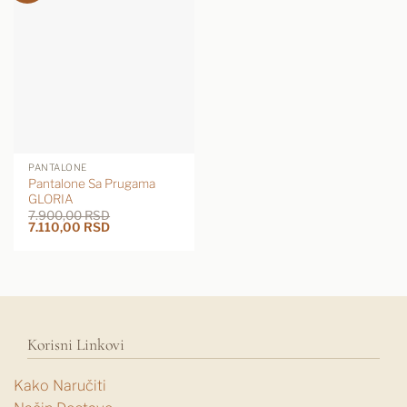
PANTALONE
Pantalone Sa Prugama
GLORIA
7.900,00
RSD
Originalna
Trenutna
7.110,00
RSD
cena
cena
je
je:
bila:
7.110,00 RSD.
7.900,00 RSD.
Korisni Linkovi
Kako Naručiti