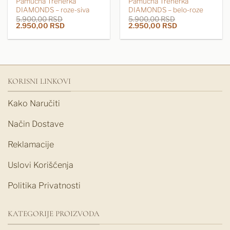
Pamučna Trenerka
Pamučna Trenerka
DIAMONDS – roze-siva
DIAMONDS – belo-roze
5.900,00
RSD
5.900,00
RSD
Originalna
Trenutna
Originalna
Trenutna
2.950,00
RSD
2.950,00
RSD
cena
cena
cena
cena
je
je:
je
je:
bila:
2.950,00 RSD.
bila:
2.950,00 RSD.
5.900,00 RSD.
5.900,00 RSD.
KORISNI LINKOVI
Kako Naručiti
Način Dostave
Reklamacije
Uslovi Korišćenja
Politika Privatnosti
KATEGORIJE PROIZVODA