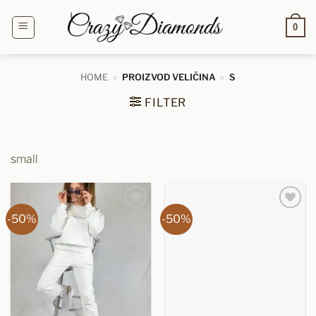
Preskoči
na
0
sadržaj
HOME
»
PROIZVOD VELIČINA
»
S
FILTER
small
-50%
-50%