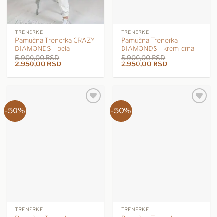
TRENERKE
TRENERKE
Pamučna Trenerka CRAZY
Pamučna Trenerka
DIAMONDS – bela
DIAMONDS – krem-crna
5.900,00
RSD
5.900,00
RSD
Originalna
Trenutna
Originalna
Trenutna
2.950,00
RSD
2.950,00
RSD
cena
cena
cena
cena
je
je:
je
je:
bila:
2.950,00 RSD.
bila:
2.950,00 RSD.
5.900,00 RSD.
5.900,00 RSD.
-50%
-50%
TRENERKE
TRENERKE