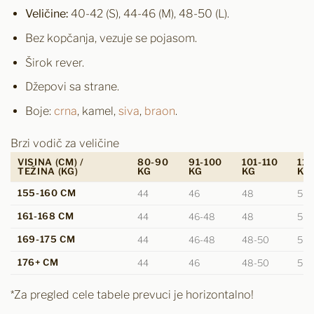
Veličine:
40-42 (S), 44-46 (M), 48-50 (L).
Bez kopčanja, vezuje se pojasom.
Širok rever.
Džepovi sa strane.
Boje:
crna
, kamel,
siva
,
braon
.
Brzi vodič za veličine
VISINA (CM) /
80-90
91-100
101-110
111
TEŽINA (KG)
KG
KG
KG
KG
155-160 CM
44
46
48
50
161-168 CM
44
46-48
48
50
169-175 CM
44
46-48
48-50
50
176+ CM
44
46
48-50
50-
*Za pregled cele tabele prevuci je horizontalno!