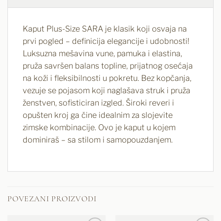
Kaput Plus-Size SARA je klasik koji osvaja na
prvi pogled – definicija elegancije i udobnosti!
Luksuzna mešavina vune, pamuka i elastina,
pruža savršen balans topline, prijatnog osećaja
na koži i fleksibilnosti u pokretu. Bez kopčanja,
vezuje se pojasom koji naglašava struk i pruža
ženstven, sofisticiran izgled. Široki reveri i
opušten kroj ga čine idealnim za slojevite
zimske kombinacije. Ovo je kaput u kojem
dominiraš – sa stilom i samopouzdanjem.
POVEZANI PROIZVODI