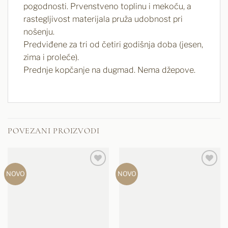
pogodnosti. Prvenstveno toplinu i mekoću, a
rastegljivost materijala pruža udobnost pri
nošenju.
Predviđene za tri od četiri godišnja doba (jesen,
zima i proleće).
Prednje kopčanje na dugmad. Nema džepove.
POVEZANI PROIZVODI
NOVO
NOVO