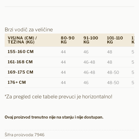
Brzi vodič za veličine
VISINA (CM) /
80-90
91-100
101-110
111
TEŽINA (KG)
KG
KG
KG
KG
155-160 CM
44
46
48
50
161-168 CM
44
46-48
48
50
169-175 CM
44
46-48
48-50
50
176+ CM
44
46
48-50
50-
*Za pregled cele tabele prevuci je horizontalno!
Ovaj proizvod trenutno nije na stanju i nije dostupan.
Šifra proizvoda:
7946