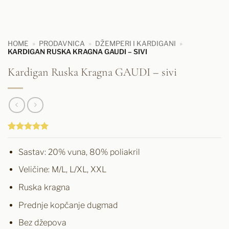
HOME
»
PRODAVNICA
»
DŽEMPERI I KARDIGANI
»
KARDIGAN RUSKA KRAGNA GAUDI – SIVI
Kardigan Ruska Kragna GAUDI – sivi
Ocenjeno
1
5
od 5 na
Sastav: 20% vuna, 80% poliakril
osnovu
ocene
Veličine: M/L, L/XL, XXL
kupca
Ruska kragna
Prednje kopčanje dugmad
Bez džepova