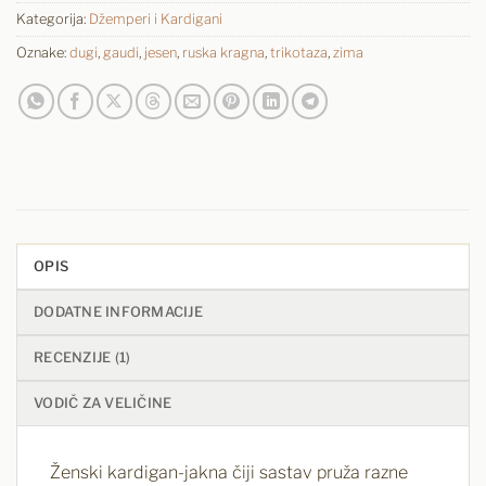
Kategorija:
Džemperi i Kardigani
Oznake:
dugi
,
gaudi
,
jesen
,
ruska kragna
,
trikotaza
,
zima
OPIS
DODATNE INFORMACIJE
RECENZIJE (1)
VODIČ ZA VELIČINE
Ženski kardigan-jakna čiji sastav pruža razne