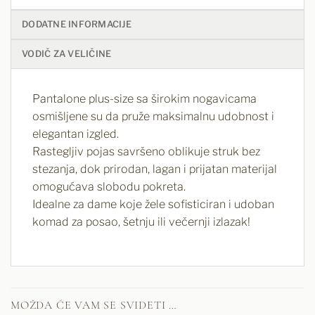
DODATNE INFORMACIJE
VODIČ ZA VELIČINE
Pantalone plus-size sa širokim nogavicama
osmišljene su da pruže maksimalnu udobnost i
elegantan izgled.
Rastegljiv pojas savršeno oblikuje struk bez
stezanja, dok prirodan, lagan i prijatan materijal
omogućava slobodu pokreta.
Idealne za dame koje žele sofisticiran i udoban
komad za posao, šetnju ili večernji izlazak!
MOŽDA ĆE VAM SE SVIDETI …