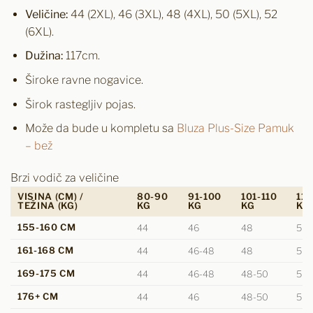
Veličine:
44 (2XL), 46 (3XL), 48 (4XL), 50 (5XL), 52
(6XL).
Dužina:
117cm.
Široke ravne nogavice.
Širok rastegljiv pojas.
Može da bude u kompletu sa
Bluza Plus-Size Pamuk
– bež
Brzi vodič za veličine
VISINA (CM) /
80-90
91-100
101-110
111
TEŽINA (KG)
KG
KG
KG
KG
155-160 CM
44
46
48
50
161-168 CM
44
46-48
48
50
169-175 CM
44
46-48
48-50
50
176+ CM
44
46
48-50
50-