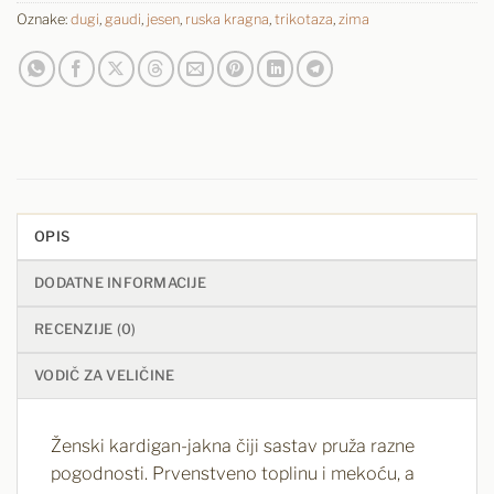
Oznake:
dugi
,
gaudi
,
jesen
,
ruska kragna
,
trikotaza
,
zima
OPIS
DODATNE INFORMACIJE
RECENZIJE (0)
VODIČ ZA VELIČINE
Ženski kardigan-jakna čiji sastav pruža razne
pogodnosti. Prvenstveno toplinu i mekoću, a