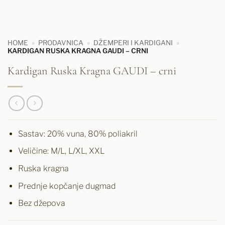
HOME
»
PRODAVNICA
»
DŽEMPERI I KARDIGANI
»
KARDIGAN RUSKA KRAGNA GAUDI – CRNI
Kardigan Ruska Kragna GAUDI – crni
Sastav: 20% vuna, 80% poliakril
Veličine: M/L, L/XL, XXL
Ruska kragna
Prednje kopčanje dugmad
Bez džepova