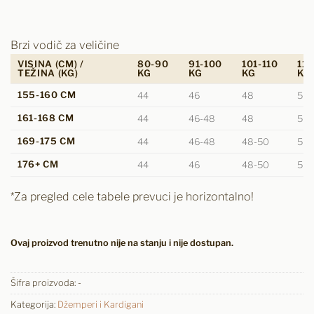
Brzi vodič za veličine
VISINA (CM) /
80-90
91-100
101-110
111
TEŽINA (KG)
KG
KG
KG
KG
155-160 CM
44
46
48
50
161-168 CM
44
46-48
48
50
169-175 CM
44
46-48
48-50
50
176+ CM
44
46
48-50
50-
*Za pregled cele tabele prevuci je horizontalno!
Ovaj proizvod trenutno nije na stanju i nije dostupan.
Šifra proizvoda:
-
Kategorija:
Džemperi i Kardigani