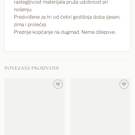
rastegljivost materijala pruža udobnost pri
nošenju.
Predviđene za tri od četiri godišnja doba (jesen,
zima i proleće).
Prednje kopčanje na dugmad. Nema džepove.
POVEZANI PROIZVODI