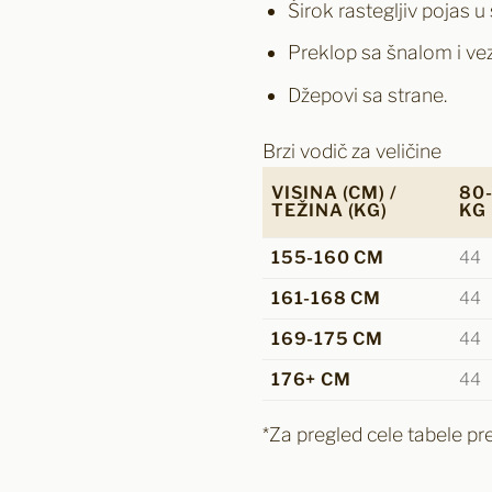
Širok rastegljiv pojas u 
Preklop sa šnalom i vez
Džepovi sa strane.
Brzi vodič za veličine
VISINA (CM) /
80
TEŽINA (KG)
KG
155-160 CM
44
161-168 CM
44
169-175 CM
44
176+ CM
44
*Za pregled cele tabele pre