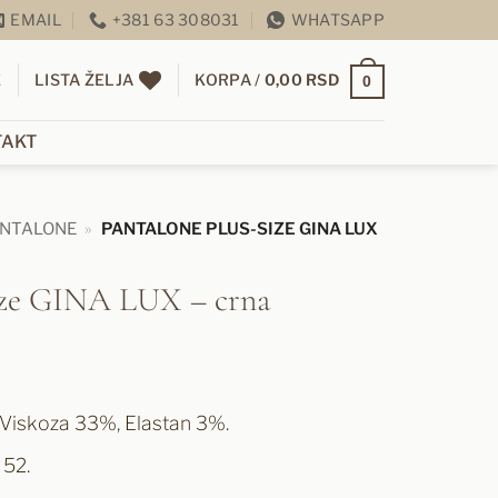
EMAIL
+381 63 308031
WHATSAPP
E
LISTA ŽELJA
KORPA /
0,00
RSD
0
TAKT
NTALONE
»
PANTALONE PLUS-SIZE GINA LUX
ize GINA LUX – crna
 Viskoza 33%, Elastan 3%.
 52.