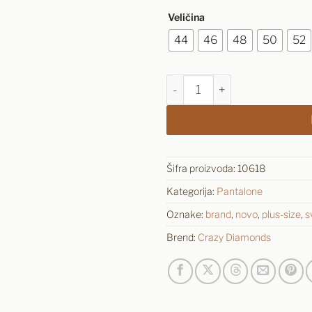
Veličina
44
46
48
50
52
Pantalone Plus-Size GINA LU
Šifra proizvoda:
10618
Kategorija:
Pantalone
Oznake:
brand
,
novo
,
plus-size
,
s
Brend:
Crazy Diamonds