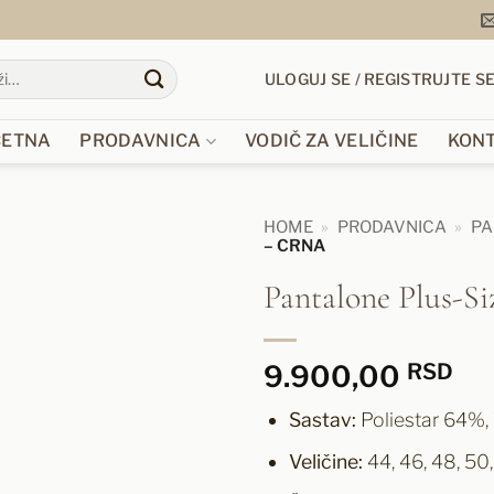
ULOGUJ SE / REGISTRUJTE S
ČETNA
PRODAVNICA
VODIČ ZA VELIČINE
KON
HOME
»
PRODAVNICA
»
PA
– CRNA
Pantalone Plus-S
9.900,00
RSD
Sastav:
Poliestar 64%,
Veličine:
44, 46, 48, 50,