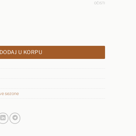
OČISTI
X - crna količina
DODAJ U KORPU
ve sezone