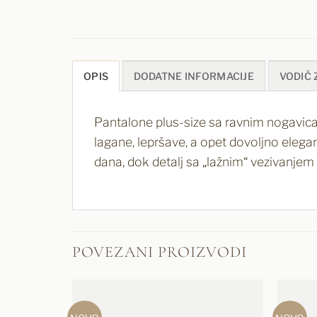
OPIS
DODATNE INFORMACIJE
VODIČ 
Pantalone plus-size sa ravnim nogavicama
lagane, lepršave, a opet dovoljno elega
dana, dok detalj sa „lažnim“ vezivanjem d
POVEZANI PROIZVODI