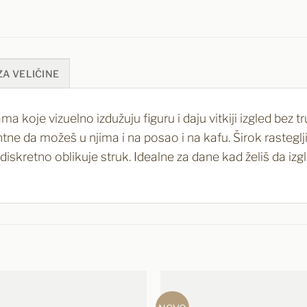
ZA VELIČINE
 koje vizuelno izdužuju figuru i daju vitkiji izgled bez t
ntne da možeš u njima i na posao i na kafu. Širok rasteg
iskretno oblikuje struk. Idealne za dane kad želiš da izgl