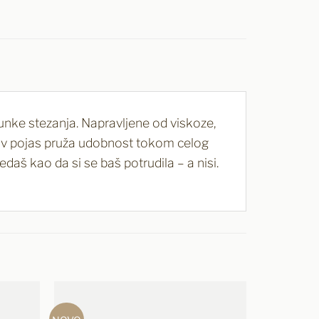
runke stezanja. Napravljene od viskoze,
ljiv pojas pruža udobnost tokom celog
edaš kao da si se baš potrudila – a nisi.