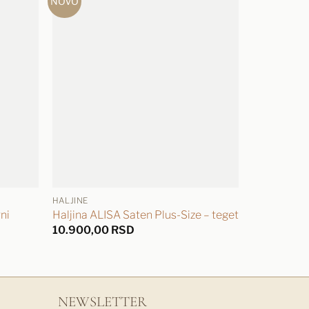
NOVO
NOVO
HALJINE
KOŠULJE
ni
Haljina ALISA Saten Plus-Size – teget
Košulja Pl
10.900,00
RSD
7.900,00
NEWSLETTER