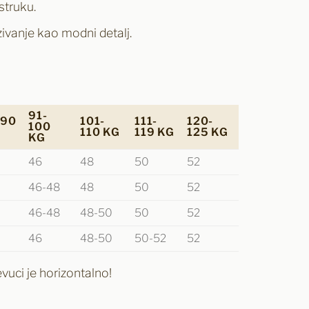
struku.
ivanje kao modni detalj.
91-
-90
101-
111-
120-
100
110 KG
119 KG
125 KG
KG
46
48
50
52
46-48
48
50
52
46-48
48-50
50
52
46
48-50
50-52
52
vuci je horizontalno!