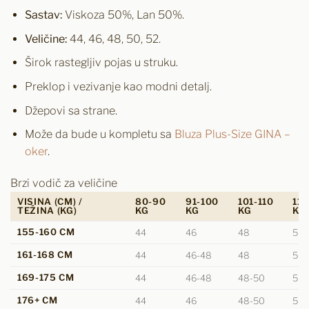
Sastav:
Viskoza 50%, Lan 50%.
Veličine:
44, 46, 48, 50, 52.
Širok rastegljiv pojas u struku.
Preklop i vezivanje kao modni detalj.
Džepovi sa strane.
Može da bude u kompletu sa
Bluza Plus-Size GINA –
oker
.
Brzi vodič za veličine
VISINA (CM) /
80-90
91-100
101-110
111
TEŽINA (KG)
KG
KG
KG
KG
155-160 CM
44
46
48
50
161-168 CM
44
46-48
48
50
169-175 CM
44
46-48
48-50
50
176+ CM
44
46
48-50
50-