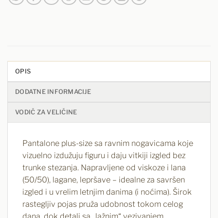
OPIS
DODATNE INFORMACIJE
VODIČ ZA VELIČINE
Pantalone plus-size sa ravnim nogavicama koje
vizuelno izdužuju figuru i daju vitkiji izgled bez
trunke stezanja. Napravljene od viskoze i lana
(50/50), lagane, lepršave – idealne za savršen
izgled i u vrelim letnjim danima (i noćima). Širok
rastegljiv pojas pruža udobnost tokom celog
dana, dok detalj sa „lažnim“ vezivanjem