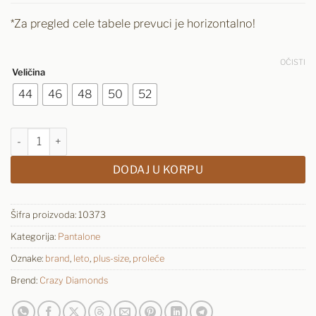
*Za pregled cele tabele prevuci je horizontalno!
OČISTI
Veličina
44
46
48
50
52
Pantalone Plus-Size GINA - oker količina
DODAJ U KORPU
Šifra proizvoda:
10373
Kategorija:
Pantalone
Oznake:
brand
,
leto
,
plus-size
,
proleće
Brend:
Crazy Diamonds