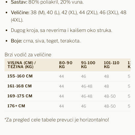
Sastav:
80% poliakril, 20% vuna.
Veličine:
38 (M), 40 (L), 42 (XL), 44 (2XL), 46 (3XL), 48
(4XL).
Dugog kroja, sa reverima i kaišem oko struka.
Boje:
crna, siva, teget, terakota.
Brzi vodič za veličine
VISINA (CM) /
80-90
91-100
101-110
111
TEŽINA (KG)
KG
KG
KG
KG
155-160 CM
44
46
48
50
161-168 CM
44
46-48
48
50
169-175 CM
44
46-48
48-50
50
176+ CM
44
46
48-50
50-
*Za pregled cele tabele prevuci je horizontalno!