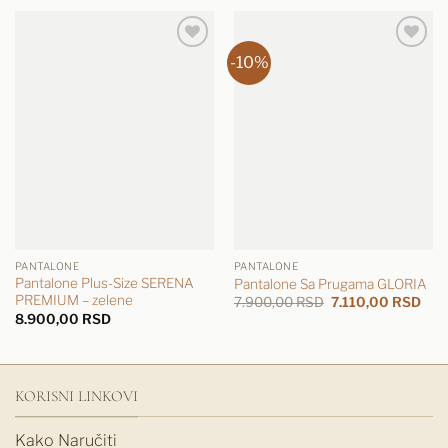
-10%
PANTALONE
PANTALONE
Pantalone Plus-Size SERENA
Pantalone Sa Prugama GLORIA
PREMIUM – zelene
Originalna
Tre
7.900,00
RSD
7.110,00
RSD
cena
cen
8.900,00
RSD
je
je:
bila:
7.11
7.900,00 RSD.
KORISNI LINKOVI
Kako Naručiti