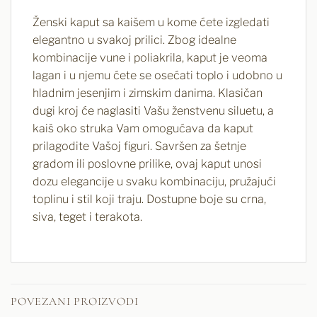
Ženski kaput sa kaišem u kome ćete izgledati
elegantno u svakoj prilici. Zbog idealne
kombinacije vune i poliakrila, kaput je veoma
lagan i u njemu ćete se osećati toplo i udobno u
hladnim jesenjim i zimskim danima. Klasičan
dugi kroj će naglasiti Vašu ženstvenu siluetu, a
kaiš oko struka Vam omogućava da kaput
prilagodite Vašoj figuri. Savršen za šetnje
gradom ili poslovne prilike, ovaj kaput unosi
dozu elegancije u svaku kombinaciju, pružajući
toplinu i stil koji traju. Dostupne boje su crna,
siva, teget i terakota.
POVEZANI PROIZVODI