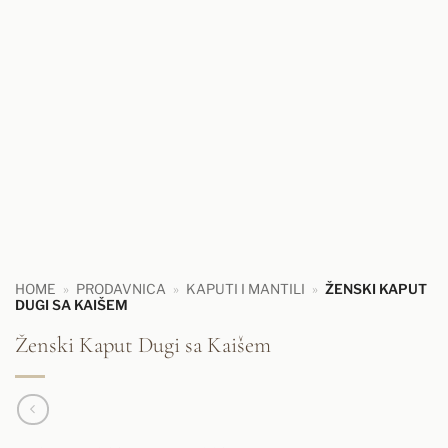
HOME
»
PRODAVNICA
»
KAPUTI I MANTILI
»
ŽENSKI KAPUT
DUGI SA KAIŠEM
Ženski Kaput Dugi sa Kaišem