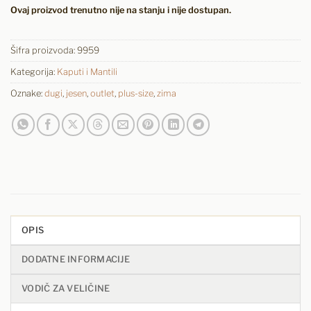
Ovaj proizvod trenutno nije na stanju i nije dostupan.
Šifra proizvoda:
9959
Kategorija:
Kaputi i Mantili
Oznake:
dugi
,
jesen
,
outlet
,
plus-size
,
zima
OPIS
DODATNE INFORMACIJE
VODIČ ZA VELIČINE